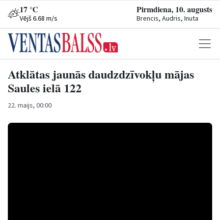
17 °C
Pirmdiena, 10. augusts
Vējš 6.68 m/s
Brencis, Audris, Inuta
Atklātas jaunās daudzdzīvokļu mājas
Saules ielā 122
22. maijs, 00:00