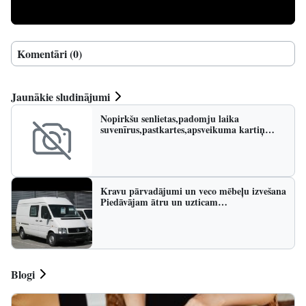
Komentāri (0)
Jaunākie sludinājumi
Nopirkšu senlietas,padomju laika
suvenīrus,pastkartes,apsveikuma kartiņ…
Kravu pārvadājumi un veco mēbeļu izvešana
Piedāvājam ātru un uzticam…
Blogi