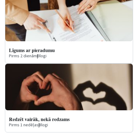
Līgums ar pieradumu
Pirms 2 dienām
|
Blogi
Redzēt vairāk, nekā redzams
Pirms 1 nedēļas
|
Blogi