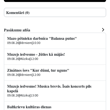
Komentāri (0)
Pasākumu afiša
Mazo pētnieku darbnīca "Balansa putns"
09.08.26
|
Bērniem
|
10:30
Muzejs iedvesmo - Jūties kā mājās!
09.08.26
|
Mūzika
|
12:00
Zinātnes šovs "Kur dūmi, tur uguns"
09.08.26
|
Bērniem
|
12:00
Muzejs iedvesmo! Musica brevis. Īsais koncerts pils
kapelā
09.08.26
|
Mūzika
|
13:00
Baltkrievu kultūras dienas