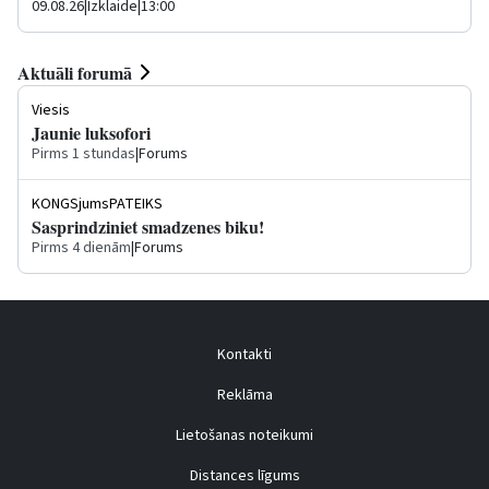
09.08.26
|
Izklaide
|
13:00
Aktuāli forumā
Viesis
Jaunie luksofori
Pirms 1 stundas
|
Forums
KONGSjumsPATEIKS
Sasprindziniet smadzenes biku!
Pirms 4 dienām
|
Forums
Kontakti
Reklāma
Lietošanas noteikumi
Distances līgums