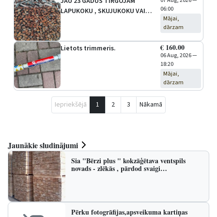
JAU 23 GADUS TIRGOJAM
07 Aug, 2026 —
06:00
LAPUKOKU , SKUJUKOKU VAI
Mājai,
ARĪ JAUKTO MALKU - KLUČOS
dārzam
UN SKALDĪTĀ VEIDĀ , VISI JUMS
NEPIECIEŠAMIE GARUMI, KRAVA
€ 160.00
Lietots trimmeris.
7,2 BERKUBI , PIEGĀDE UZ
06 Aug, 2026 —
VENTSPILI IEKĻAUTA CENĀ .
18:20
RAKSTAM ČEKUS UN
Mājai,
PAVADZĪMES,ĀTRS UN K…
dārzam
Iepriekšējā
1
2
3
Nākamā
Jaunākie sludinājumi
Sia "Bērzi plus " kokzāģētava ventspils
novads - zlēkās , pārdod svaigi…
Pērku fotogrāfijas,apsveikuma kartiņas