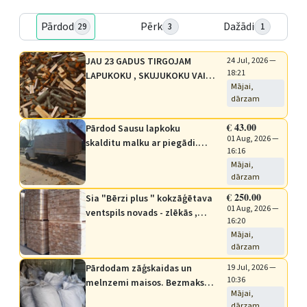
Pārdod
Pērk
Dažādi
29
3
1
JAU 23 GADUS TIRGOJAM
24 Jul, 2026 —
18:21
LAPUKOKU , SKUJUKOKU VAI
Mājai,
ARĪ JAUKTO MALKU - KLUČOS
dārzam
UN SKALDĪTĀ VEIDĀ , VISI JUMS
NEPIECIEŠAMIE GARUMI, KRAVA
€ 43.00
Pārdod Sausu lapkoku
7,2 BERKUBI , PIEGĀDE UZ
01 Aug, 2026 —
skalditu malku ar piegādi.
VENTSPILI IEKĻAUTA CENĀ .
16:16
10ber/m3 krava Piegādājam
RAKSTAM ČEKUS UN
Mājai,
zāģētavas atgriezumu -
PAVADZĪMES…
dārzam
klucīšu malku. 10 ber/m3
€ 250.00
Sia "Bērzi plus " kokzāģētava
krava 3m garu lapkoku meža
01 Aug, 2026 —
ventspils novads - zlēkās ,
malku ar piegādi. minimālā
16:20
pārdod svaigi zāģētu
krava = 20 m3 Piegādes
Mājai,
zāģmateriālus celtniecibai -
veicam pa Kurzemi
dārzam
materiālus izāģējam pēc Jūsu
Pārdodam zāģskaidas un
19 Jul, 2026 —
norādītiem izmēriem.
10:36
melnzemi maisos. Bezmaksas
Mājai,
piegāde uz Ventspili sākot ar
dārzam