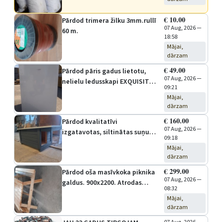
10 maisiem
€ 10.00
Pārdod trimera žilku 3mm.rullī
07 Aug, 2026 —
60 m.
18:58
Mājai,
dārzam
€ 49.00
Pārdod pāris gadus lietotu,
07 Aug, 2026 —
nelielu ledusskapi EXQUISIT.
09:21
Atrodas Krievlaukos. Cena
Mājai,
49.00 €.
dārzam
€ 160.00
Pārdod kvalitatīvi
07 Aug, 2026 —
izgatavotas, siltinātas suņu
09:18
būdas. Cena 160.00 un 200.00
Mājai,
€. Atrodas Krievlaukos.
dārzam
€ 299.00
Pārdod oša masīvkoka piknika
07 Aug, 2026 —
galdus. 900x2200. Atrodas
08:32
Krievlaukos. www.kokubode.lv
Mājai,
Cena 299.00.
dārzam