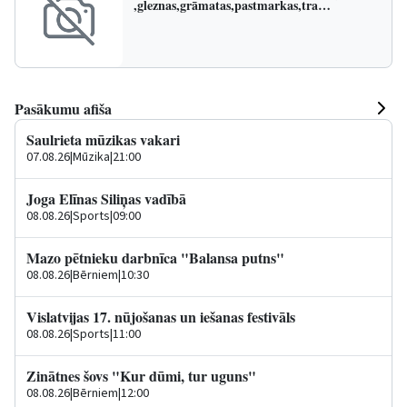
,gleznas,grāmatas,pastmarkas,tra…
Pasākumu afiša
Saulrieta mūzikas vakari
07.08.26
|
Mūzika
|
21:00
Joga Elīnas Siliņas vadībā
08.08.26
|
Sports
|
09:00
Mazo pētnieku darbnīca "Balansa putns"
08.08.26
|
Bērniem
|
10:30
Vislatvijas 17. nūjošanas un iešanas festivāls
08.08.26
|
Sports
|
11:00
Zinātnes šovs "Kur dūmi, tur uguns"
08.08.26
|
Bērniem
|
12:00