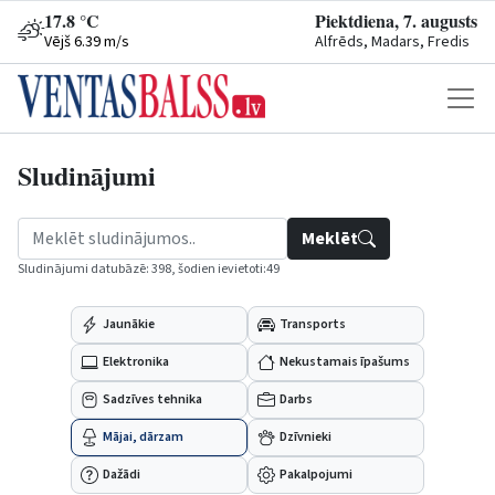
17.8 °C
Piektdiena, 7. augusts
Vējš 6.39 m/s
Alfrēds, Madars, Fredis
Sludinājumi
Meklēt
Sludinājumi datubāzē: 398, šodien ievietoti:49
Jaunākie
Transports
Elektronika
Nekustamais īpašums
Sadzīves tehnika
Darbs
Mājai, dārzam
Dzīvnieki
Dažādi
Pakalpojumi