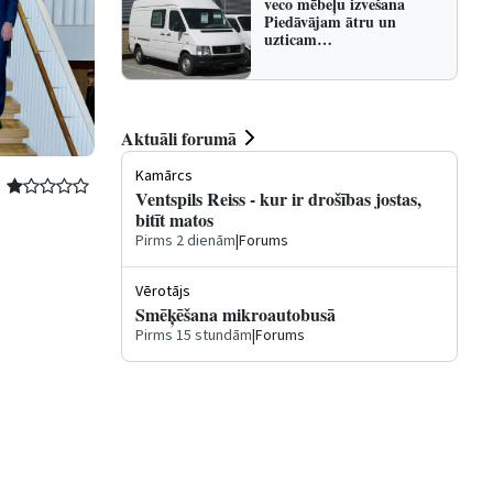
veco mēbeļu izvešana
Piedāvājam ātru un
uzticam…
Aktuāli forumā
Kamārcs
Ventspils Reiss - kur ir drošības jostas,
bitīt matos
Pirms 2 dienām
|
Forums
Vērotājs
Smēķēšana mikroautobusā
Pirms 15 stundām
|
Forums