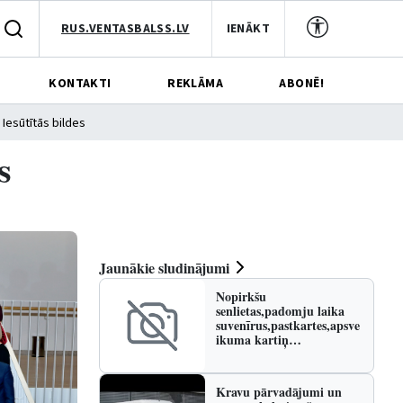
RUS.VENTASBALSS.LV
IENĀKT
KONTAKTI
REKLĀMA
ABONĒ!
Iesūtītās bildes
s
Jaunākie sludinājumi
Nopirkšu
senlietas,padomju laika
suvenīrus,pastkartes,apsve
ikuma kartiņ…
Kravu pārvadājumi un