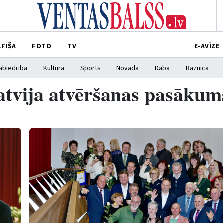
AFIŠA
FOTO
TV
E-AVĪZE
abiedrība
Kultūra
Sports
Novadā
Daba
Baznīca
tvija atvēršanas pasākum