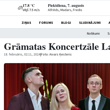
17.8 °C
Piektdiena, 7. augusts
Vējš 7.5 m/s
Alfrēds, Madars, Fredis
ZIŅAS
FORUMS
BLOGI
SLUDINĀJUMI
Notikumi
S
Grāmatas Koncertzāle La
18. februāris, 02:11, 2024
|
Foto: Aivars Ķesteris