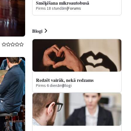
Smēķēšana mikroautobusā
Pirms 18 stundām
|
Forums
Blogi
Redzēt vairāk, nekā redzams
Pirms 6 dienām
|
Blogi