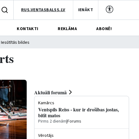
RUS.VENTASBALSS.LV
IENĀKT
KONTAKTI
REKLĀMA
ABONĒ!
Iesūtītās bildes
rts
Aktuāli forumā
Kamārcs
Ventspils Reiss - kur ir drošības jostas,
bitīt matos
Pirms 2 dienām
|
Forums
Vērotājs