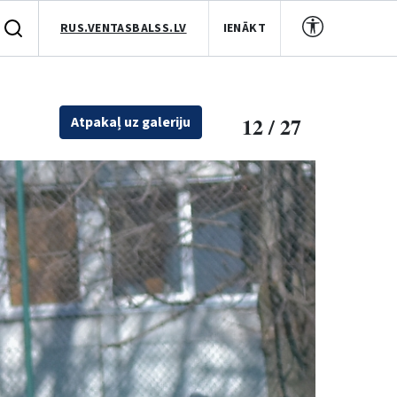
RUS.VENTASBALSS.LV
IENĀKT
12 / 27
Atpakaļ uz galeriju