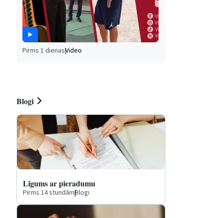
Pirms 1 dienas
|
Video
Blogi
Līgums ar pieradumu
Pirms 14 stundām
|
Blogi