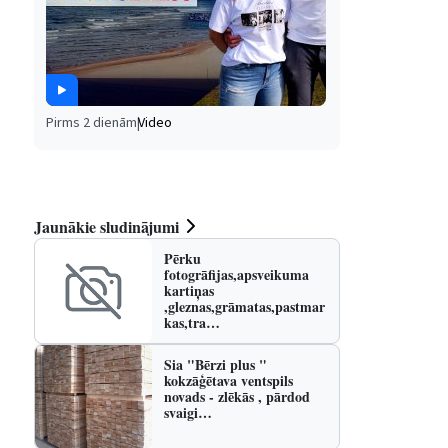
Pirms 2 dienām
|
Video
Jaunākie sludinājumi
Pērku
fotogrāfijas,apsveikuma
kartiņas
,gleznas,grāmatas,pastmar
kas,tra…
Sia "Bērzi plus "
kokzāģētava ventspils
novads - zlēkās , pārdod
svaigi…