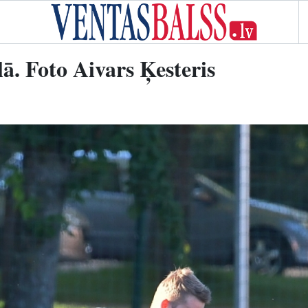
lā. Foto Aivars Ķesteris