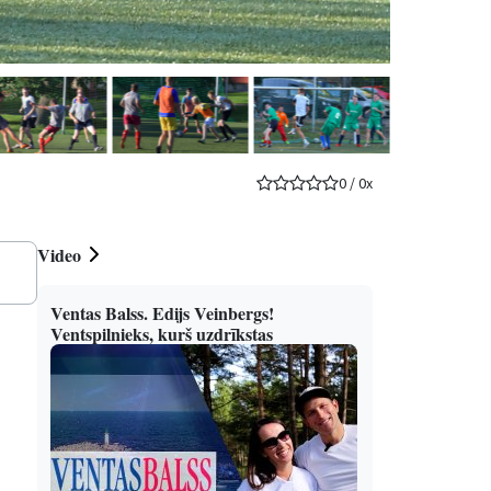
0
/
0
x
Video
Ventas Balss. Edijs Veinbergs!
Ventspilnieks, kurš uzdrīkstas