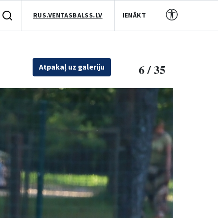
RUS.VENTASBALSS.LV
IENĀKT
6 / 35
Atpakaļ uz galeriju