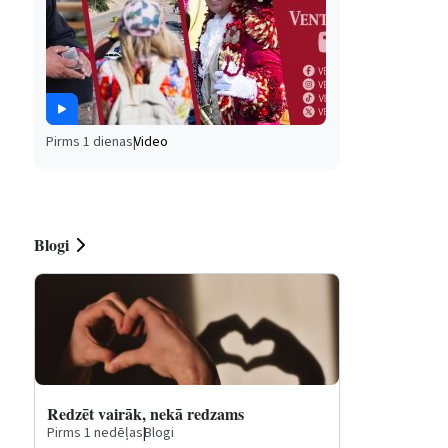
Pirms 1 dienas
|
Video
Blogi
Redzēt vairāk, nekā redzams
Pirms 1 nedēļas
|
Blogi