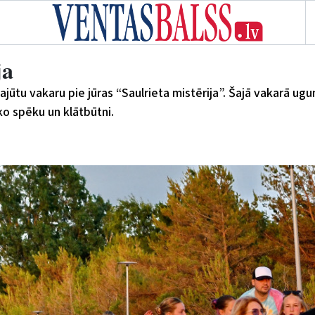
ja
ajūtu vakaru pie jūras “Saulrieta mistērija”. Šajā vakarā ug
ko spēku un klātbūtni.