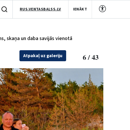
RUS.VENTASBALSS.LV
IENĀKT
uns, skaņa un daba savijās vienotā
6 / 43
Atpakaļ uz galeriju