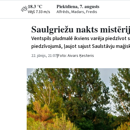
18.3 °C
Piektdiena, 7. augusts
Vējš 7.33 m/s
Alfrēds, Madars, Fredis
Saulgriežu nakts mistēri
Ventspils pludmalē ikviens varēja piedzīvot s
piedzīvojumā, ļaujot sajust Saulstāvju maģis
22. jūnijs, 21:07
|
Foto: Aivars Ķesteris