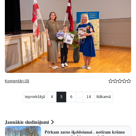
Komentāri (0)
Iepriekšējā
4
5
6
...
14
Nākamā
Jaunākie sludinājumi
Pērkam zarus šķeldošanai . notīram krūmu