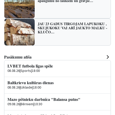
apaugumu no laukiem un grāvjie…
JAU 23 GADUS TIRGOJAM LAPUKOKU ,
SKUJUKOKU VAI ARĪ JAUKTO MALKU -
KLUČO…
Pasākumu afiša
LVBET futbola līgas spēle
08.08.26
|
Sports
|
18:00
Baltkrievu kultūras dienas
08.08.26
|
Izklaide
|
18:00
Mazo pētnieku darbnīca "Balansa putns"
09.08.26
|
Bērniem
|
10:30