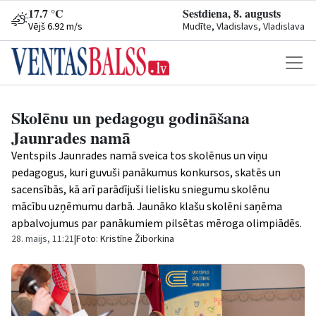
17.7 °C
Sestdiena, 8. augusts
Vējš 6.92 m/s
Mudīte, Vladislavs, Vladislava
Skolēnu un pedagogu godināšana
Jaunrades namā
Ventspils Jaunrades namā sveica tos skolēnus un viņu
pedagogus, kuri guvuši panākumus konkursos, skatēs un
sacensībās, kā arī parādījuši lielisku sniegumu skolēnu
mācību uzņēmumu darbā. Jaunāko klašu skolēni saņēma
apbalvojumus par panākumiem pilsētas mēroga olimpiādēs.
28. maijs, 11:21
|
Foto: Kristīne Žiborkina