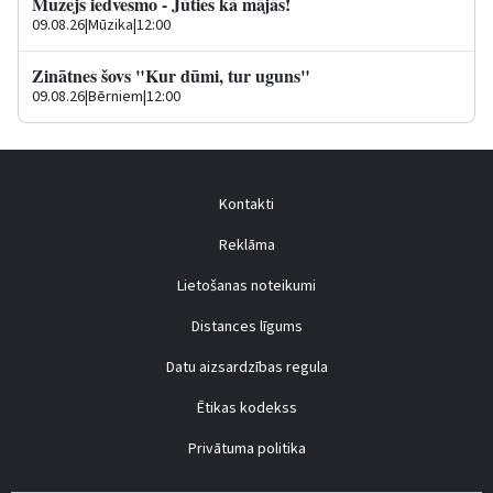
Muzejs iedvesmo - Jūties kā mājās!
09.08.26
|
Mūzika
|
12:00
Zinātnes šovs "Kur dūmi, tur uguns"
09.08.26
|
Bērniem
|
12:00
Kontakti
Reklāma
Lietošanas noteikumi
Distances līgums
Datu aizsardzības regula
Ētikas kodekss
Privātuma politika