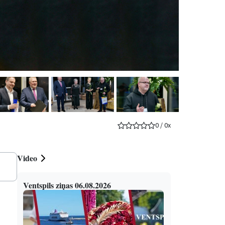
0
/
0
x
Video
Ventspils ziņas 06.08.2026