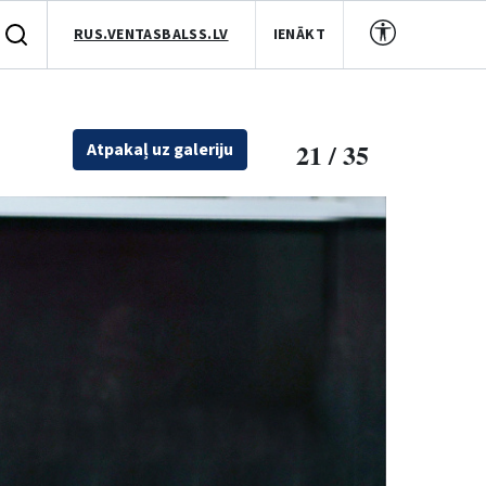
RUS.VENTASBALSS.LV
IENĀKT
21 / 35
Atpakaļ uz galeriju