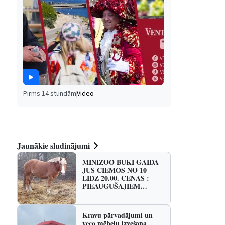
Pirms 14 stundām
|
Video
Jaunākie sludinājumi
MINIZOO BUKI GAIDA
JŪS CIEMOS NO 10
LĪDZ 20.00. CENAS :
PIEAUGUŠAJIEM…
Kravu pārvadājumi un
veco mēbeļu izvešana