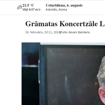
21.5 °C
Ceturtdiena, 6. augusts
Vējš 6.07 m/s
Askolds, Aisma
Grāmatas Koncertzāle L
18. februāris, 02:11, 2024
|
Foto: Aivars Ķesteris