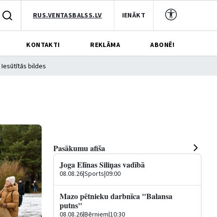
RUS.VENTASBALSS.LV
IENĀKT
KONTAKTI
REKLĀMA
ABONĒ!
Iesūtītās bildes
Pasākumu afiša
Joga Elīnas Siliņas vadībā
08.08.26
|
Sports
|
09:00
Mazo pētnieku darbnīca "Balansa
putns"
08.08.26
|
Bērniem
|
10:30