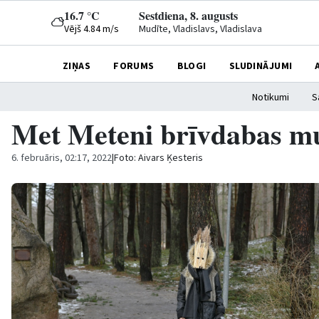
16.7 °C
Sestdiena, 8. augusts
Vējš 4.84 m/s
Mudīte, Vladislavs, Vladislava
ZIŅAS
FORUMS
BLOGI
SLUDINĀJUMI
Notikumi
S
Met Meteni brīvdabas m
6. februāris, 02:17, 2022
|
Foto: Aivars Ķesteris