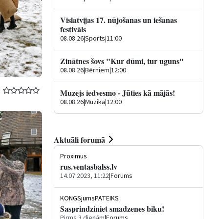
Vislatvijas 17. nūjošanas un iešanas
festivāls
08.08.26
|
Sports
|
11:00
Zinātnes šovs "Kur dūmi, tur uguns"
08.08.26
|
Bērniem
|
12:00
Muzejs iedvesmo - Jūties kā mājās!
08.08.26
|
Mūzika
|
12:00
Aktuāli forumā
Proximus
rus.ventasbalss.lv
14.07.2023, 11:22
|
Forums
KONGSjumsPATEIKS
Sasprindziniet smadzenes biku!
Pirms 3 dienām
|
Forums