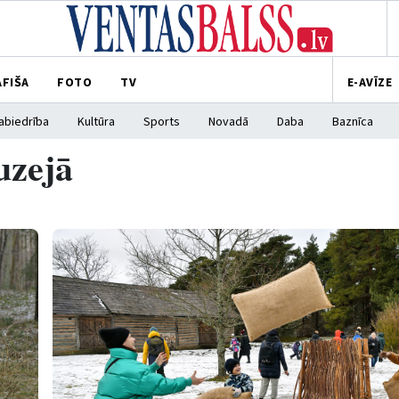
AFIŠA
FOTO
TV
E-AVĪZE
abiedrība
Kultūra
Sports
Novadā
Daba
Baznīca
uzejā