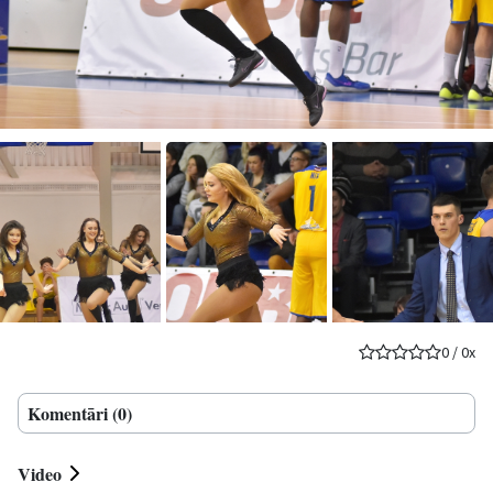
0
/
0
x
Komentāri (0)
Video