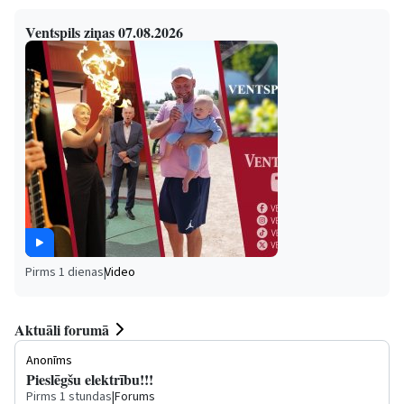
Ventspils ziņas 07.08.2026
Pirms 1 dienas
|
Video
Aktuāli forumā
Anonīms
Pieslēgšu elektrību!!!
Pirms 1 stundas
|
Forums