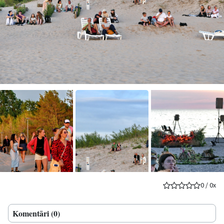
0
/
0
x
Komentāri (0)