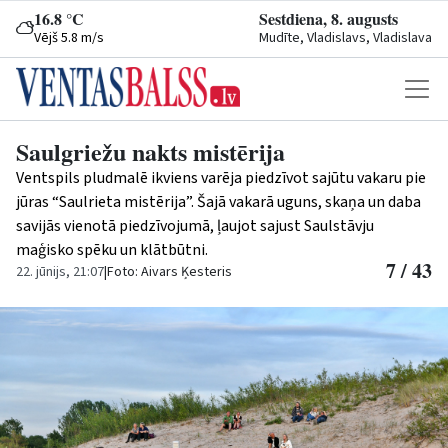
16.8 °C
Sestdiena, 8. augusts
Vējš 5.8 m/s
Mudīte, Vladislavs, Vladislava
Saulgriežu nakts mistērija
Ventspils pludmalē ikviens varēja piedzīvot sajūtu vakaru pie
jūras “Saulrieta mistērija”. Šajā vakarā uguns, skaņa un daba
savijās vienotā piedzīvojumā, ļaujot sajust Saulstāvju
maģisko spēku un klātbūtni.
7 / 43
22. jūnijs, 21:07
|
Foto: Aivars Ķesteris