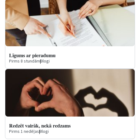
Līgums ar pieradumu
Pirms 8 stundām
|
Blogi
Redzēt vairāk, nekā redzams
Pirms 1 nedēļas
|
Blogi