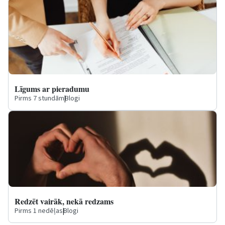
Līgums ar pieradumu
Pirms 7 stundām
|
Blogi
Redzēt vairāk, nekā redzams
Pirms 1 nedēļas
|
Blogi