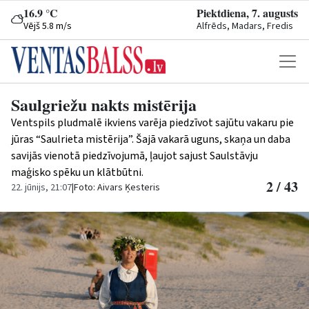
16.9 °C
Piektdiena, 7. augusts
Vējš 5.8 m/s
Alfrēds, Madars, Fredis
Saulgriežu nakts mistērija
Ventspils pludmalē ikviens varēja piedzīvot sajūtu vakaru pie
jūras “Saulrieta mistērija”. Šajā vakarā uguns, skaņa un daba
savijās vienotā piedzīvojumā, ļaujot sajust Saulstāvju
maģisko spēku un klātbūtni.
2 / 43
22. jūnijs, 21:07
|
Foto: Aivars Ķesteris