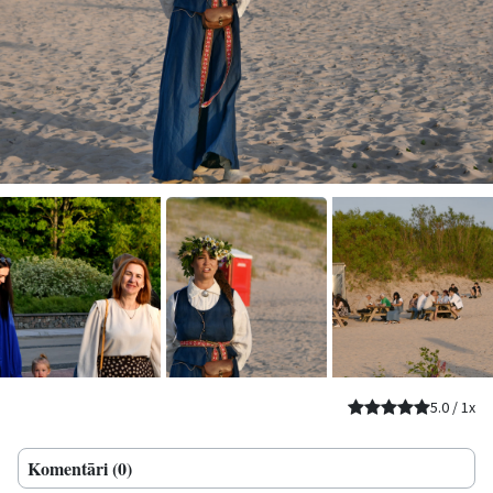
5.0
/
1
x
Komentāri (0)