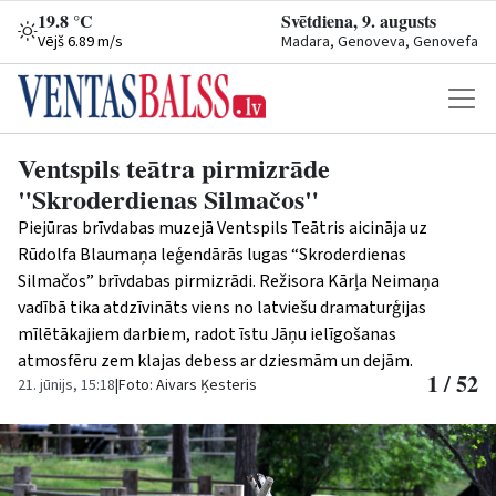
19.8 °C
Svētdiena, 9. augusts
Vējš 6.89 m/s
Madara, Genoveva, Genovefa
Ventspils teātra pirmizrāde
"Skroderdienas Silmačos"
Piejūras brīvdabas muzejā Ventspils Teātris aicināja uz
Rūdolfa Blaumaņa leģendārās lugas “Skroderdienas
Silmačos” brīvdabas pirmizrādi. Režisora Kārļa Neimaņa
vadībā tika atdzīvināts viens no latviešu dramaturģijas
mīlētākajiem darbiem, radot īstu Jāņu ielīgošanas
atmosfēru zem klajas debess ar dziesmām un dejām.
1 / 52
21. jūnijs, 15:18
|
Foto: Aivars Ķesteris