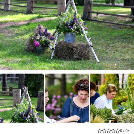
0
/
0
x