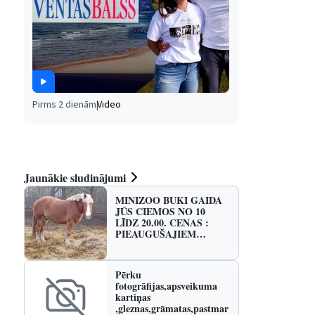
Pirms 2 dienām
|
Video
Jaunākie sludinājumi
MINIZOO BUKI GAIDA
JŪS CIEMOS NO 10
LĪDZ 20.00. CENAS :
PIEAUGUŠAJIEM…
Pērku
fotogrāfijas,apsveikuma
kartiņas
,gleznas,grāmatas,pastmar