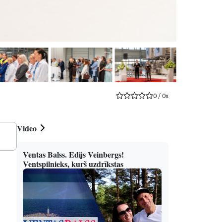
0
/
0
x
Video
Ventas Balss. Edijs Veinbergs!
Ventspilnieks, kurš uzdrīkstas