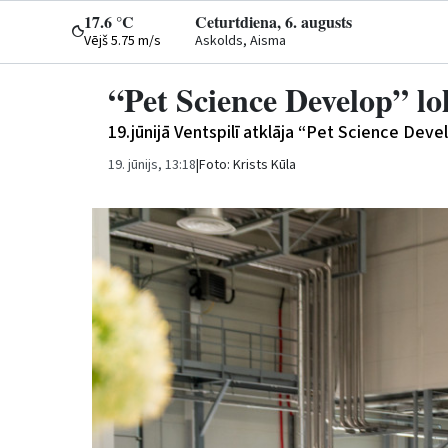
17.6 °C
Ceturtdiena, 6. augusts
Vējš 5.75 m/s
Askolds, Aisma
“Pet Science Develop” l
19.jūnijā Ventspilī atklāja “Pet Science Dev
19. jūnijs, 13:18
|
Foto: Krists Kūla