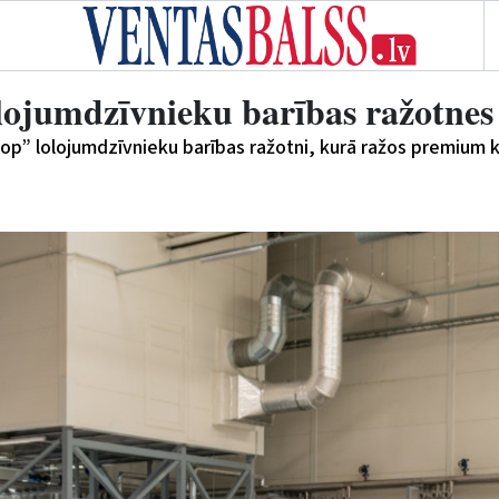
olojumdzīvnieku barības ražotnes
elop” lolojumdzīvnieku barības ražotni, kurā ražos premium