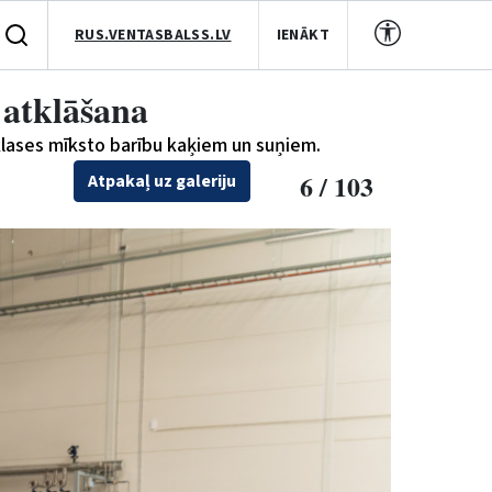
RUS.VENTASBALSS.LV
IENĀKT
 atklāšana
 klases mīksto barību kaķiem un suņiem.
6 / 103
Atpakaļ uz galeriju