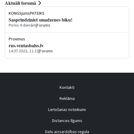
Aktuāli forumā
KONGSjumsPATEIKS
Sasprindziniet smadzenes biku!
Pirms 4 dienām
|
Forums
Proximus
rus.ventasbalss.lv
14.07.2023, 11:22
|
Forums
Kontakti
Reklāma
Lietošanas noteikumi
Distances līgums
Datu aizsardzības regula