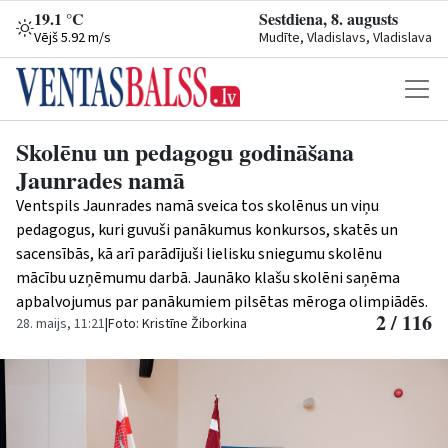
19.1 °C
Sestdiena, 8. augusts
Vējš 5.92 m/s
Mudīte, Vladislavs, Vladislava
Skolēnu un pedagogu godināšana
Jaunrades namā
Ventspils Jaunrades namā sveica tos skolēnus un viņu
pedagogus, kuri guvuši panākumus konkursos, skatēs un
sacensībās, kā arī parādījuši lielisku sniegumu skolēnu
mācību uzņēmumu darbā. Jaunāko klašu skolēni saņēma
apbalvojumus par panākumiem pilsētas mēroga olimpiādēs.
2 / 116
28. maijs, 11:21
|
Foto: Kristīne Žiborkina