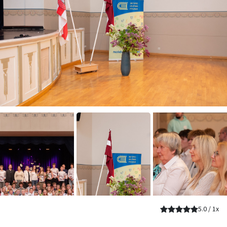
5.0
/
1
x