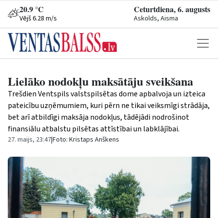
20.9 °C
Ceturtdiena, 6. augusts
Vējš 6.28 m/s
Askolds, Aisma
Lielāko nodokļu maksātāju sveikšana
Trešdien Ventspils valstspilsētas dome apbalvoja un izteica
pateicību uzņēmumiem, kuri pērn ne tikai veiksmīgi strādāja,
bet arī atbildīgi maksāja nodokļus, tādējādi nodrošinot
finansiālu atbalstu pilsētas attīstībai un labklājībai.
27. maijs, 23:47
|
Foto: Kristaps Anškens