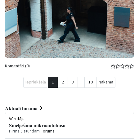
Komentāri (0)
Iepriekšējā
1
2
3
...
10
Nākamā
Aktuāli forumā
Vērotājs
Smēķēšana mikroautobusā
Pirms 5 stundām
|
Forums