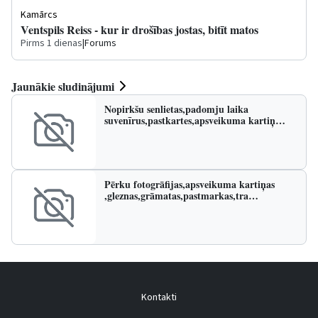
Kamārcs
Ventspils Reiss - kur ir drošības jostas, bitīt matos
Pirms 1 dienas
|
Forums
Jaunākie sludinājumi
Nopirkšu senlietas,padomju laika
suvenīrus,pastkartes,apsveikuma kartiņ…
Pērku fotogrāfijas,apsveikuma kartiņas
,gleznas,grāmatas,pastmarkas,tra…
Kontakti