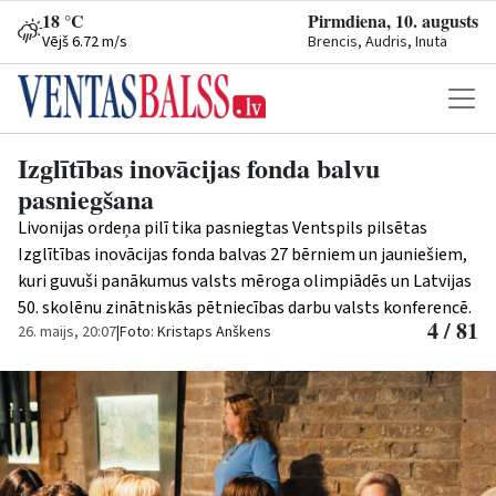
18 °C
Pirmdiena, 10. augusts
Vējš 6.72 m/s
Brencis, Audris, Inuta
Izglītības inovācijas fonda balvu
pasniegšana
Livonijas ordeņa pilī tika pasniegtas Ventspils pilsētas
Izglītības inovācijas fonda balvas 27 bērniem un jauniešiem,
kuri guvuši panākumus valsts mēroga olimpiādēs un Latvijas
50. skolēnu zinātniskās pētniecības darbu valsts konferencē.
4 / 81
26. maijs, 20:07
|
Foto: Kristaps Anškens