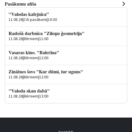
Pasākumu afiša
"Valodas kafejnīca”
11.08.26
|
Citi pasākumi
|
10:30
Radošā darbnīca "Ziloņu ģeometrija"
11.08.26
|
Bērniem
|
11:00
Vasaras kino. "Balerīna"
11.08.26
|
Bērniem
|
12:00
Zinātnes šovs "Kur dūmi, tur uguns"
11.08.26
|
Bērniem
|
12:00
"Valoda skan dabā"
11.08.26
|
Bērniem
|
13:00