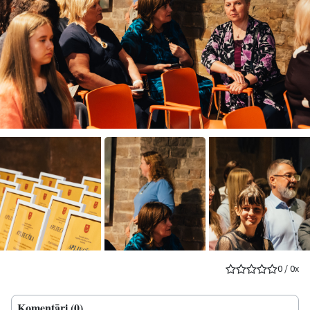
0
/
0
x
Komentāri (0)