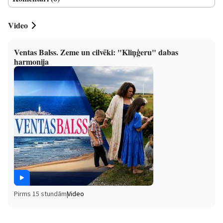
Video
Ventas Balss. Zeme un cilvēki: "Kliņģeru" dabas
harmonija
Pirms 15 stundām
|
Video