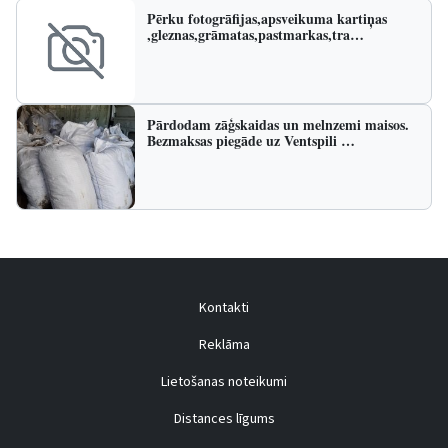
Pērku fotogrāfijas,apsveikuma kartiņas
,gleznas,grāmatas,pastmarkas,tra…
Pārdodam zāģskaidas un melnzemi maisos.
Bezmaksas piegāde uz Ventspili …
Kontakti
Reklāma
Lietošanas noteikumi
Distances līgums