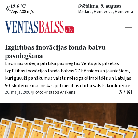
19.6 °C
Svētdiena, 9. augusts
Vējš 7.08 m/s
Madara, Genoveva, Genovefa
Izglītības inovācijas fonda balvu
pasniegšana
Livonijas ordeņa pilī tika pasniegtas Ventspils pilsētas
Izglītības inovācijas fonda balvas 27 bērniem un jauniešiem,
kuri guvuši panākumus valsts mēroga olimpiādēs un Latvijas
50. skolēnu zinātniskās pētniecības darbu valsts konferencē.
3 / 81
26. maijs, 20:07
|
Foto: Kristaps Anškens