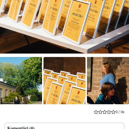
0
/
0
x
Komentāri (0)