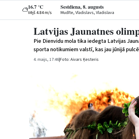
16.7 °C
Sestdiena, 8. augusts
Vējš 4.84 m/s
Mudīte, Vladislavs, Vladislava
Latvijas Jaunatnes olim
Pie Dienvidu mola tika iedegta Latvijas Jaun
sporta notikumiem valstī, kas jau jūnijā pulc
4. maijs, 17:46
|
Foto: Aivars Ķesteris