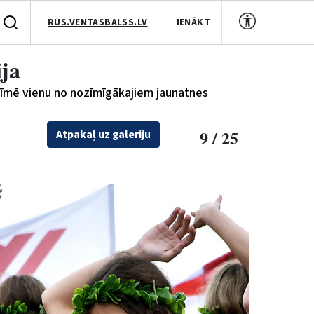
RUS.VENTASBALSS.LV
IENĀKT
ija
ezīmē vienu no nozīmīgākajiem jaunatnes
9 / 25
Atpakaļ uz galeriju