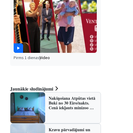
Pirms 1 dienas
|
Video
Jaunākie sludinājumi
Nakšņošana Atpūtas vietā
Buki no 30 Eiro/nakts.
Cenā iekļauts minizoo …
Kravu pārvadājumi un