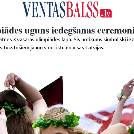
piādes uguns iedegšanas ceremon
atnes X vasaras olimpiādes lāpa. Šis notikums simboliski i
ēs tūkstošiem jauno sportistu no visas Latvijas.