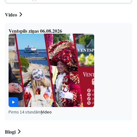
Video
Ventspils ziņas 06.08.2026
Pirms 14 stundām
|
Video
Blogi