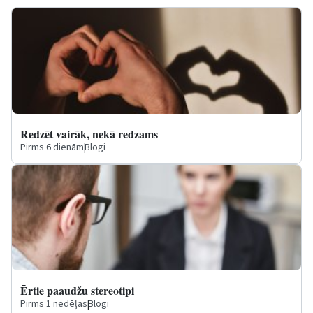
Redzēt vairāk, nekā redzams
Pirms 6 dienām
|
Blogi
Ērtie paaudžu stereotipi
Pirms 1 nedēļas
|
Blogi