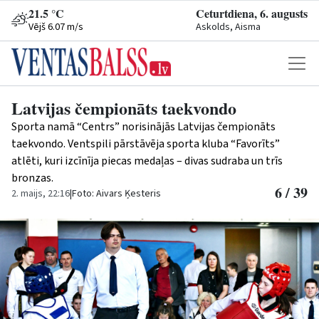
21.5 °C
Ceturtdiena, 6. augusts
Vējš 6.07 m/s
Askolds, Aisma
Latvijas čempionāts taekvondo
Sporta namā “Centrs” norisinājās Latvijas čempionāts
taekvondo. Ventspili pārstāvēja sporta kluba “Favorīts”
atlēti, kuri izcīnīja piecas medaļas – divas sudraba un trīs
bronzas.
6 / 39
2. maijs, 22:16
|
Foto: Aivars Ķesteris