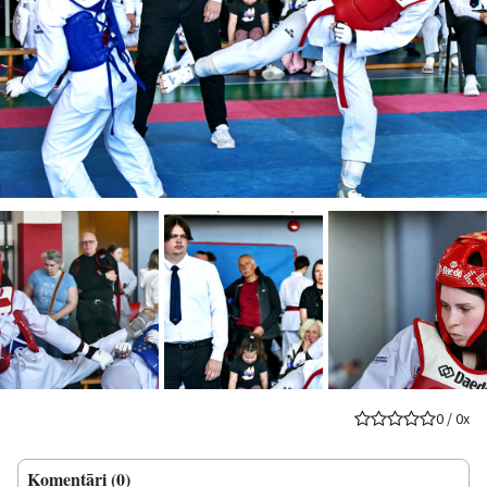
0
/
0
x
Komentāri (0)