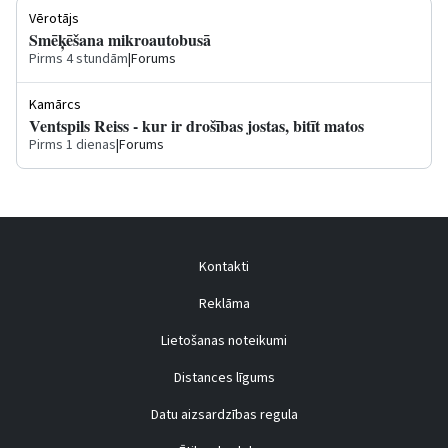
Vērotājs
Smēķēšana mikroautobusā
Pirms 4 stundām
|
Forums
Kamārcs
Ventspils Reiss - kur ir drošības jostas, bitīt matos
Pirms 1 dienas
|
Forums
Kontakti
Reklāma
Lietošanas noteikumi
Distances līgums
Datu aizsardzības regula