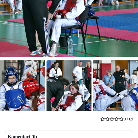
0
/
0
x
Komentāri (0)