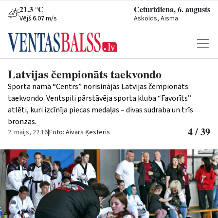
21.3 °C
Ceturtdiena, 6. augusts
Vējš 6.07 m/s
Askolds, Aisma
Latvijas čempionāts taekvondo
Sporta namā “Centrs” norisinājās Latvijas čempionāts
taekvondo. Ventspili pārstāvēja sporta kluba “Favorīts”
atlēti, kuri izcīnīja piecas medaļas – divas sudraba un trīs
bronzas.
4 / 39
2. maijs, 22:16
|
Foto: Aivars Ķesteris