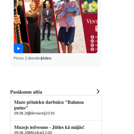
Pirms 2 dienām
|
Video
Pasākumu afiša
Mazo pētnieku darbnīca "Balansa
putns"
09.08.26
|
Bērniem
|
10:30
Muzejs iedvesmo - Jūties kā mājās!
09.08.26
|
Mūzika
|
12:00