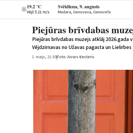
19.2 °C
Svētdiena, 9. augusts
Vējš 5.21 m/s
Madara, Genoveva, Genovefa
Piejūras brīvdabas muzej
Piejūras brīvdabas muzejs atklāj 2026.gada v
Vējdzirnavas no Užavas pagasta un Lielirbes
1. maijs, 21:30
|
Foto: Aivars Ķesteris