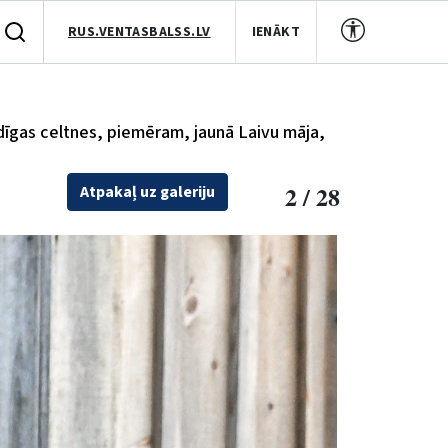
RUS.VENTASBALSS.LV
IENĀKT
idīgas celtnes, piemēram, jaunā Laivu māja,
2 / 28
Atpakaļ uz galeriju