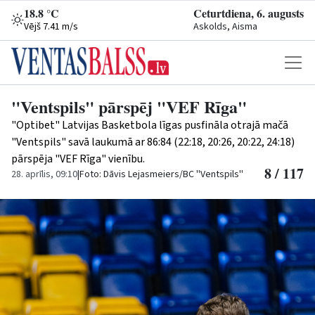
18.8 °C
Ceturtdiena, 6. augusts
Vējš 7.41 m/s
Askolds, Aisma
"Ventspils" pārspēj "VEF Rīga"
"Optibet" Latvijas Basketbola līgas pusfināla otrajā mačā
"Ventspils" savā laukumā ar 86:84 (22:18, 20:26, 20:22, 24:18)
pārspēja "VEF Rīga" vienību.
8 / 117
28. aprīlis, 09:10
|
Foto: Dāvis Lejasmeiers/BC ''Ventspils''