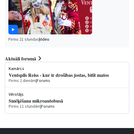
Pirms 21 stundas
|
Video
Aktuāli forumā
Kamārcs
Ventspils Reiss - kur ir drošības jostas, bitīt matos
Pirms 2 dienām
|
Forums
Vērotājs
Smēķēšana mikroautobusā
Pirms 11 stundām
|
Forums