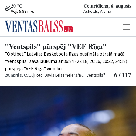
20 °C
Ceturtdiena, 6. augusts
Vējš 5.98 m/s
Askolds, Aisma
"Ventspils" pārspēj "VEF Rīga"
"Optibet" Latvijas Basketbola līgas pusfināla otrajā mačā
"Ventspils" savā laukumā ar 86:84 (22:18, 20:26, 20:22, 24:18)
pārspēja "VEF Rīga" vienību.
6 / 117
28. aprīlis, 09:10
|
Foto: Dāvis Lejasmeiers/BC ''Ventspils''