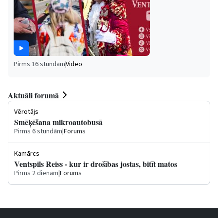
Pirms 16 stundām
|
Video
Aktuāli forumā
Vērotājs
Smēķēšana mikroautobusā
Pirms 6 stundām
|
Forums
Kamārcs
Ventspils Reiss - kur ir drošības jostas, bitīt matos
Pirms 2 dienām
|
Forums