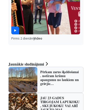
Pirms 2 dienām
|
Video
Jaunākie sludinājumi
Pērkam zarus šķeldošanai
. notīram krūmu
apaugumu no laukiem un
grāvjie…
JAU 23 GADUS
TIRGOJAM LAPUKOKU
, SKUJUKOKU VAI ARĪ
JAUKTO MAL…