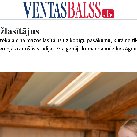
žlasītājus
tēka aicina mazos lasītājus uz kopīgu pasākumu, kurā ne tika
ciemojās radošās studijas Zvaigznājs komanda mūziķes Agn