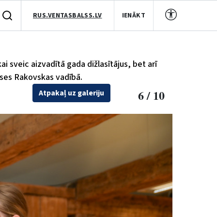
RUS.VENTASBALSS.LV
IENĀKT
i sveic aizvadītā gada dižlasītājus, bet arī
eses Rakovskas vadībā.
6 / 10
Atpakaļ uz galeriju