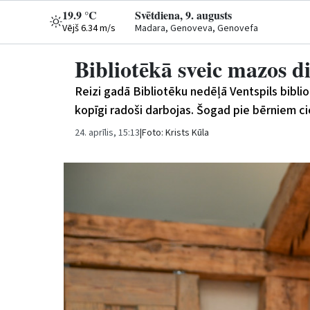
19.9 °C
Svētdiena, 9. augusts
Vējš 6.34 m/s
Madara, Genoveva, Genovefa
Bibliotēkā sveic mazos di
Reizi gadā Bibliotēku nedēļā Ventspils biblio
kopīgi radoši darbojas. Šogad pie bērniem 
24. aprīlis, 15:13
|
Foto: Krists Kūla