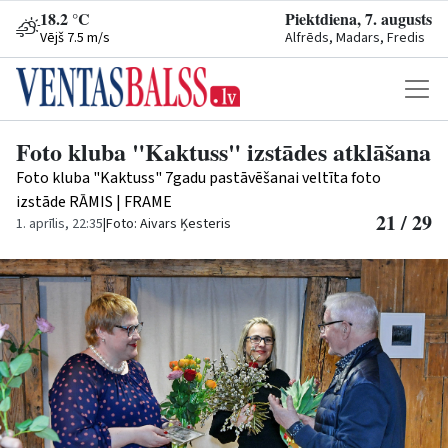
18.2 °C
Piektdiena, 7. augusts
Vējš 7.5 m/s
Alfrēds, Madars, Fredis
Foto kluba "Kaktuss" izstādes atklāšana
Foto kluba "Kaktuss" 7gadu pastāvēšanai veltīta foto
izstāde RĀMIS | FRAME
21 / 29
1. aprīlis, 22:35
|
Foto: Aivars Ķesteris