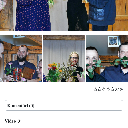
0
/
0
x
Komentāri (0)
Video