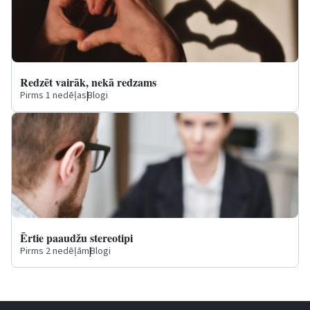
Redzēt vairāk, nekā redzams
Pirms 1 nedēļas
|
Blogi
Ērtie paaudžu stereotipi
Pirms 2 nedēļām
|
Blogi