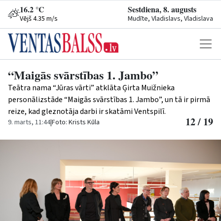
16.2 °C
Sestdiena, 8. augusts
Vējš 4.35 m/s
Mudīte, Vladislavs, Vladislava
“Maigās svārstības 1. Jambo”
Teātra nama “Jūras vārti” atklāta Ģirta Muižnieka
personālizstāde “Maigās svārstības 1. Jambo”, un tā ir pirmā
reize, kad gleznotāja darbi ir skatāmi Ventspilī.
12 / 19
9. marts, 11:44
|
Foto: Krists Kūla