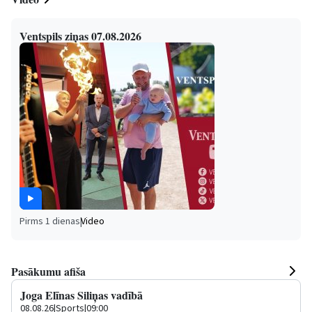
Ventspils ziņas 07.08.2026
Pirms 1 dienas
|
Video
Pasākumu afiša
Joga Elīnas Siliņas vadībā
08.08.26
|
Sports
|
09:00