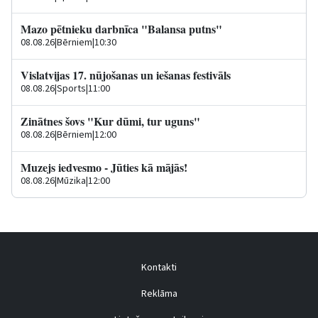
Mazo pētnieku darbnīca "Balansa putns"
08.08.26
|
Bērniem
|
10:30
Vislatvijas 17. nūjošanas un iešanas festivāls
08.08.26
|
Sports
|
11:00
Zinātnes šovs "Kur dūmi, tur uguns"
08.08.26
|
Bērniem
|
12:00
Muzejs iedvesmo - Jūties kā mājās!
08.08.26
|
Mūzika
|
12:00
Kontakti
Reklāma