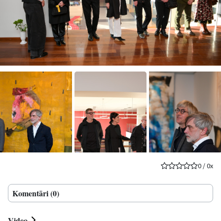
0
/
0
x
Komentāri (0)
Video