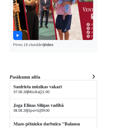
Pirms 18 stundām
|
Video
Pasākumu afiša
Saulrieta mūzikas vakari
07.08.26
|
Mūzika
|
21:00
Joga Elīnas Siliņas vadībā
08.08.26
|
Sports
|
09:00
Mazo pētnieku darbnīca "Balansa