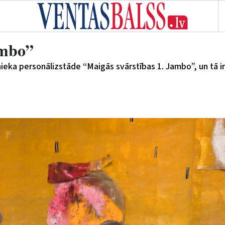
ambo”
ieka personālizstāde “Maigās svārstības 1. Jambo”, un tā ir