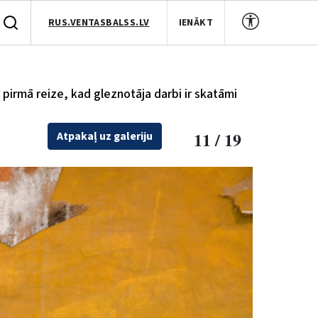
RUS.VENTASBALSS.LV
IENĀKT
 pirmā reize, kad gleznotāja darbi ir skatāmi
11 / 19
Atpakaļ uz galeriju