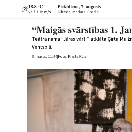
18.8 °C
Piektdiena, 7. augusts
Vējš 7.36 m/s
Alfrēds, Madars, Fredis
“Maigās svārstības 1. J
Teātra nama “Jūras vārti” atklāta Ģirta Muižn
Ventspilī.
9. marts, 11:44
|
Foto: Krists Kūla