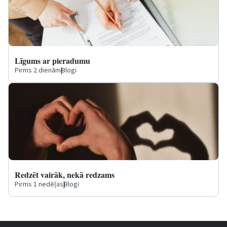
Līgums ar pieradumu
Pirms 2 dienām
|
Blogi
Redzēt vairāk, nekā redzams
Pirms 1 nedēļas
|
Blogi