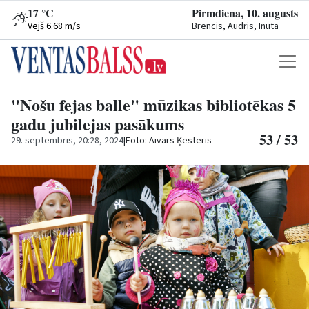
17 °C
Pirmdiena, 10. augusts
Vējš 6.68 m/s
Brencis, Audris, Inuta
"Nošu fejas balle" mūzikas bibliotēkas 5
gadu jubilejas pasākums
53 / 53
29. septembris, 20:28, 2024
|
Foto: Aivars Ķesteris