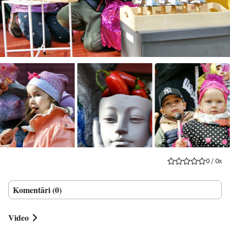
0
/
0
x
Komentāri (0)
Video