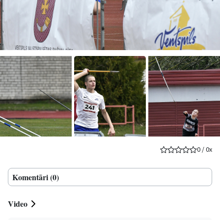
0
/
0
x
Komentāri (0)
Video