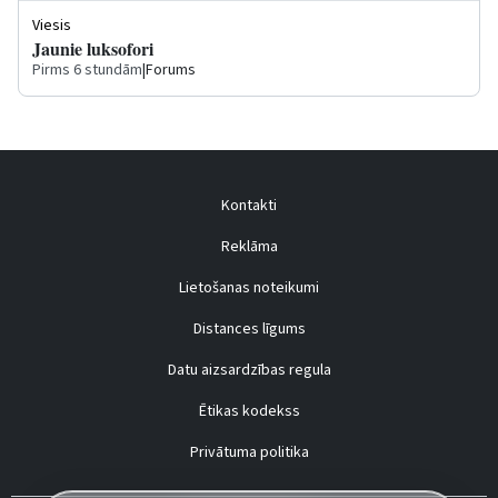
Viesis
Jaunie luksofori
Pirms 6 stundām
|
Forums
Kontakti
Reklāma
Lietošanas noteikumi
Distances līgums
Datu aizsardzības regula
Ētikas kodekss
Privātuma politika