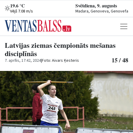
19.6 °C
Svētdiena, 9. augusts
Vējš 7.08 m/s
Madara, Genoveva, Genovefa
Latvijas ziemas čempionāts mešanas
disciplīnās
15 / 48
7. aprīlis, 17:42, 2024
|
Foto: Aivars Ķesteris