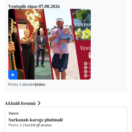
Ventspils ziņas 07.08.2026
Pirms 2 dienām
|
Video
Aktuāli forumā
Viesis
Sarkanais karogs pludmalē
Pirms 2 stundām
|
Forums