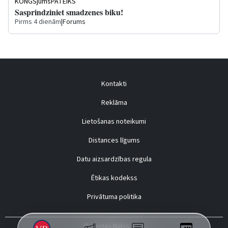
KONGSjumsPATEIKS
Sasprindziniet smadzenes biku!
Pirms 4 dienām
|
Forums
Kontakti
Reklāma
Lietošanas noteikumi
Distances līgums
Datu aizsardzības regula
Ētikas kodekss
Privātuma politika
© Ventas Balss 2026