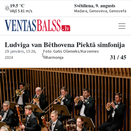
19.5 °C
Svētdiena, 9. augusts
Vējš 5.81 m/s
Madara, Genoveva, Genovefa
Ludviga van Bēthovena Piektā simfonija
29. janvāris, 15:26,
Foto: Gatis Ošenieks/Kurzemes
|
31 / 45
2024
filharmonija