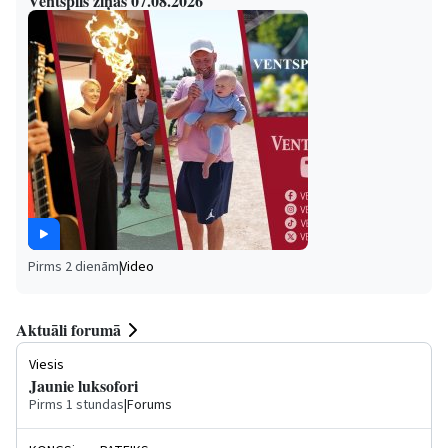
Ventspils ziņas 07.08.2026
Pirms 2 dienām
|
Video
Aktuāli forumā
Viesis
Jaunie luksofori
Pirms 1 stundas
|
Forums