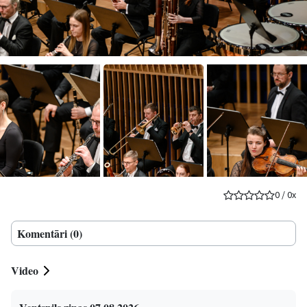
0
/
0
x
Komentāri (0)
Video