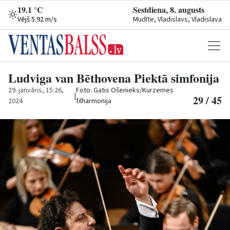
19.1 °C
Sestdiena, 8. augusts
Vējš 5.92 m/s
Mudīte, Vladislavs, Vladislava
Ludviga van Bēthovena Piektā simfonija
29. janvāris, 15:26,
Foto: Gatis Ošenieks/Kurzemes
|
29 / 45
2024
filharmonija