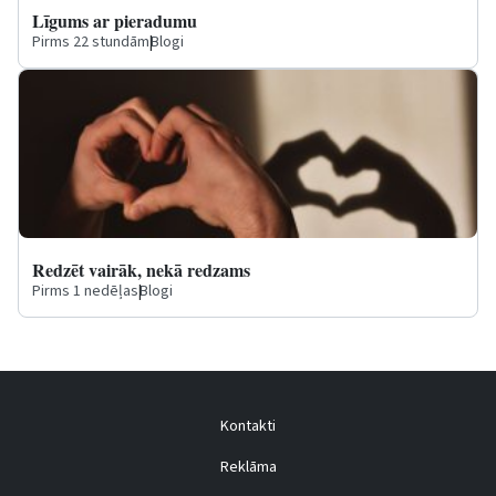
Līgums ar pieradumu
Pirms 22 stundām
|
Blogi
Redzēt vairāk, nekā redzams
Pirms 1 nedēļas
|
Blogi
Kontakti
Reklāma