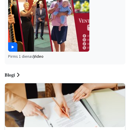
Pirms 1 dienas
|
Video
Blogi