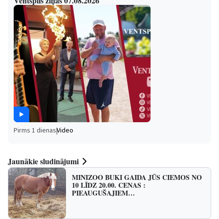
Ventspils ziņas 07.08.2026
Pirms 1 dienas
|
Video
Jaunākie sludinājumi
MINIZOO BUKI GAIDA JŪS CIEMOS NO
10 LĪDZ 20.00. CENAS :
PIEAUGUŠAJIEM…