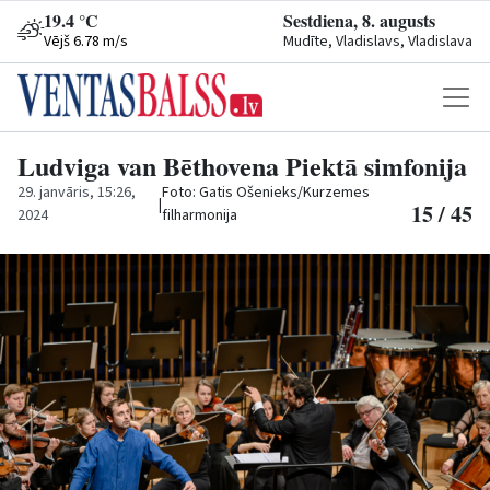
19.4 °C
Sestdiena, 8. augusts
Vējš 6.78 m/s
Mudīte, Vladislavs, Vladislava
Ludviga van Bēthovena Piektā simfonija
29. janvāris, 15:26,
Foto: Gatis Ošenieks/Kurzemes
|
15 / 45
2024
filharmonija