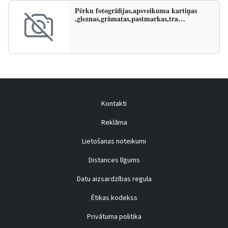
Pērku fotogrāfijas,apsveikuma kartiņas
,gleznas,grāmatas,pastmarkas,tra…
Kontakti
Reklāma
Lietošanas noteikumi
Distances līgums
Datu aizsardzības regula
Ētikas kodekss
Privātuma politika