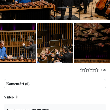
0
/
0
x
Komentāri (0)
Video