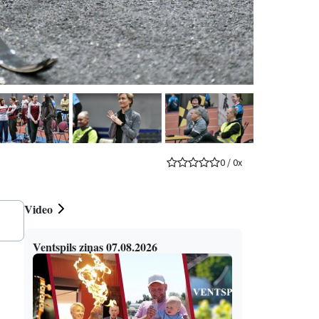
0
/
0
x
Video
Ventspils ziņas 07.08.2026