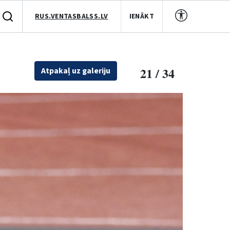
RUS.VENTASBALSS.LV
IENĀKT
21 / 34
Atpakaļ uz galeriju