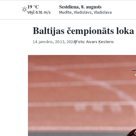
19 °C
Sestdiena, 8. augusts
Vējš 6.91 m/s
Mudīte, Vladislavs, Vladislava
Baltijas čempionāts loka
14. janvāris, 20:13, 2024
|
Foto: Aivars Ķesteris