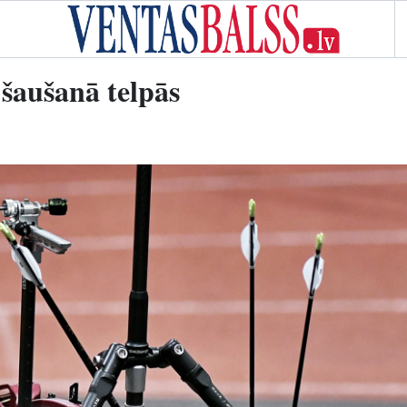
 šaušanā telpās