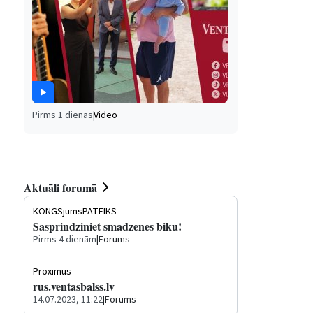
Pirms 1 dienas
|
Video
Aktuāli forumā
KONGSjumsPATEIKS
Sasprindziniet smadzenes biku!
Pirms 4 dienām
|
Forums
Proximus
rus.ventasbalss.lv
14.07.2023, 11:22
|
Forums