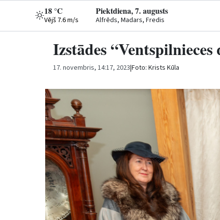
18 °C
Piektdiena, 7. augusts
Vējš 7.6 m/s
Alfrēds, Madars, Fredis
Izstādes “Ventspilnieces 
17. novembris, 14:17, 2023
|
Foto: Krists Kūla