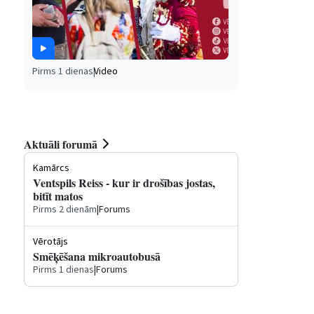
Pirms 1 dienas
|
Video
Aktuāli forumā
Kamārcs
Ventspils Reiss - kur ir drošības jostas,
bitīt matos
Pirms 2 dienām
|
Forums
Vērotājs
Smēķēšana mikroautobusā
Pirms 1 dienas
|
Forums