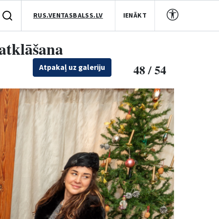
RUS.VENTASBALSS.LV
IENĀKT
 atklāšana
48 / 54
Atpakaļ uz galeriju