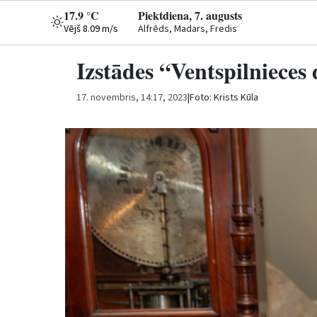
17.9 °C
Piektdiena, 7. augusts
Vējš 8.09 m/s
Alfrēds, Madars, Fredis
Izstādes “Ventspilnieces 
17. novembris, 14:17, 2023
|
Foto: Krists Kūla