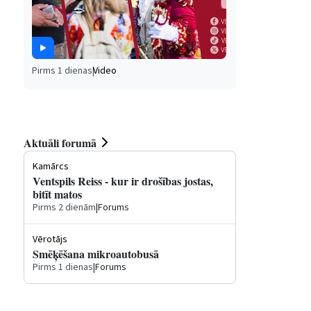
Pirms 1 dienas
|
Video
Aktuāli forumā
Kamārcs
Ventspils Reiss - kur ir drošības jostas,
bitīt matos
Pirms 2 dienām
|
Forums
Vērotājs
Smēķēšana mikroautobusā
Pirms 1 dienas
|
Forums