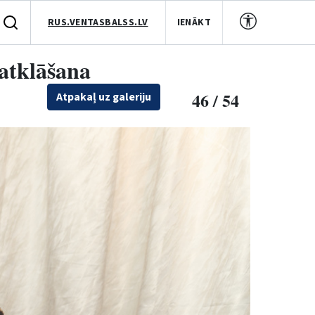
RUS.VENTASBALSS.LV
IENĀKT
 atklāšana
46 / 54
Atpakaļ uz galeriju