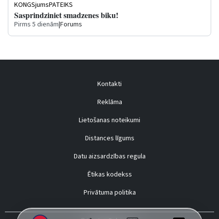
KONGSjumsPATEIKS
Sasprindziniet smadzenes biku!
Pirms 5 dienām
|
Forums
Kontakti
Reklāma
Lietošanas noteikumi
Distances līgums
Datu aizsardzības regula
Ētikas kodekss
Privātuma politika