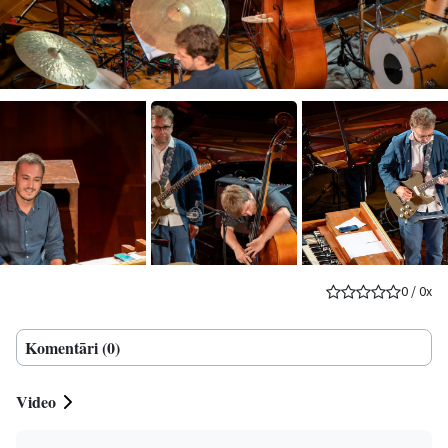
0
/
0
x
Komentāri (0)
Video