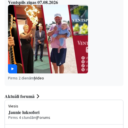
Ventspils ziņas 07.08.2026
Pirms 2 dienām
|
Video
Aktuāli forumā
Viesis
Jaunie luksofori
Pirms 4 stundām
|
Forums