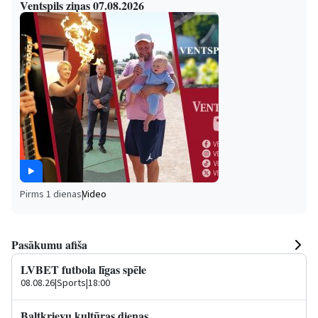
Ventspils ziņas 07.08.2026
Pirms 1 dienas
|
Video
Pasākumu afiša
LVBET futbola līgas spēle
08.08.26
|
Sports
|
18:00
Baltkrievu kultūras dienas