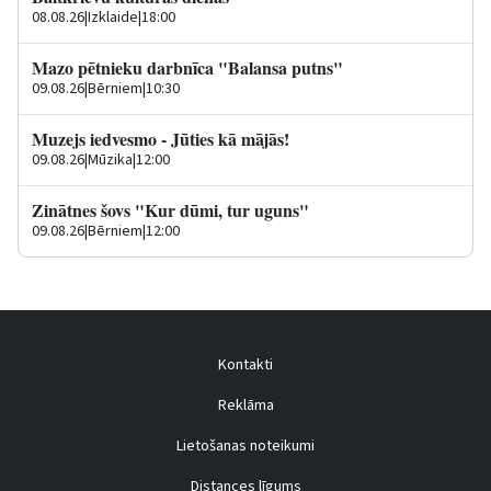
08.08.26
|
Izklaide
|
18:00
Mazo pētnieku darbnīca "Balansa putns"
09.08.26
|
Bērniem
|
10:30
Muzejs iedvesmo - Jūties kā mājās!
09.08.26
|
Mūzika
|
12:00
Zinātnes šovs "Kur dūmi, tur uguns"
09.08.26
|
Bērniem
|
12:00
Kontakti
Reklāma
Lietošanas noteikumi
Distances līgums