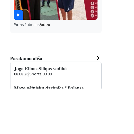
Pirms 1 dienas
|
Video
Pasākumu afiša
Joga Elīnas Siliņas vadībā
08.08.26
|
Sports
|
09:00
Mazo pētnieku darbnīca "Balansa
putns"
08.08.26
|
Bērniem
|
10:30
Vislatvijas 17. nūjošanas un iešanas
festivāls
08.08.26
|
Sports
|
11:00