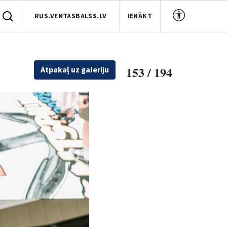
RUS.VENTASBALSS.LV
IENĀKT
153 / 194
Atpakaļ uz galeriju