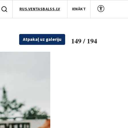
RUS.VENTASBALSS.LV
IENĀKT
149 / 194
Atpakaļ uz galeriju