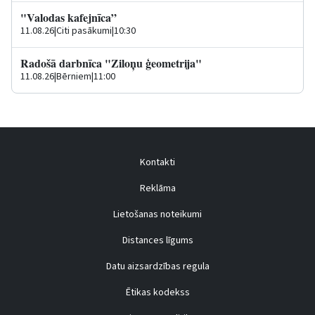
"Valodas kafejnīca”
11.08.26
|
Citi pasākumi
|
10:30
Radošā darbnīca "Ziloņu ģeometrija"
11.08.26
|
Bērniem
|
11:00
Kontakti
Reklāma
Lietošanas noteikumi
Distances līgums
Datu aizsardzības regula
Ētikas kodekss