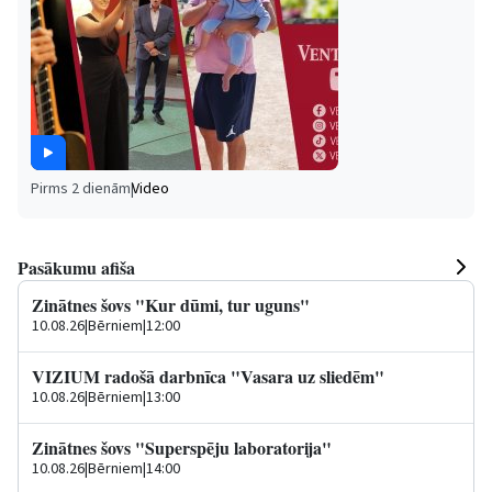
Pirms 2 dienām
|
Video
Pasākumu afiša
Zinātnes šovs "Kur dūmi, tur uguns"
10.08.26
|
Bērniem
|
12:00
VIZIUM radošā darbnīca "Vasara uz sliedēm"
10.08.26
|
Bērniem
|
13:00
Zinātnes šovs "Superspēju laboratorija"
10.08.26
|
Bērniem
|
14:00