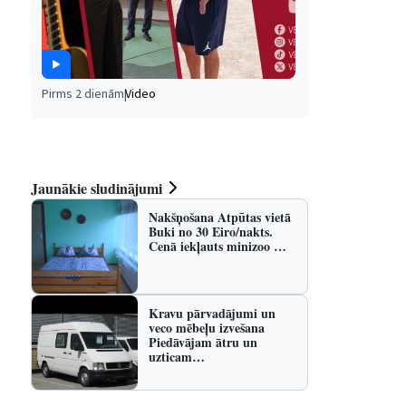
Pirms 2 dienām
|
Video
Jaunākie sludinājumi
Nakšņošana Atpūtas vietā
Buki no 30 Eiro/nakts.
Cenā iekļauts minizoo …
Kravu pārvadājumi un
veco mēbeļu izvešana
Piedāvājam ātru un
uzticam…