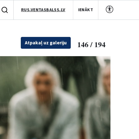
RUS.VENTASBALSS.LV
IENĀKT
146 / 194
Atpakaļ uz galeriju