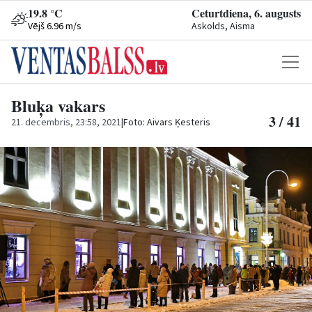
19.8 °C
Ceturtdiena, 6. augusts
Vējš 6.96 m/s
Askolds, Aisma
Bluķa vakars
3 / 41
21. decembris, 23:58, 2021
|
Foto: Aivars Ķesteris