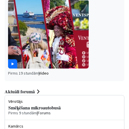
Pirms 19 stundām
|
Video
Aktuāli forumā
Vērotājs
Smēķēšana mikroautobusā
Pirms 9 stundām
|
Forums
Kamārcs