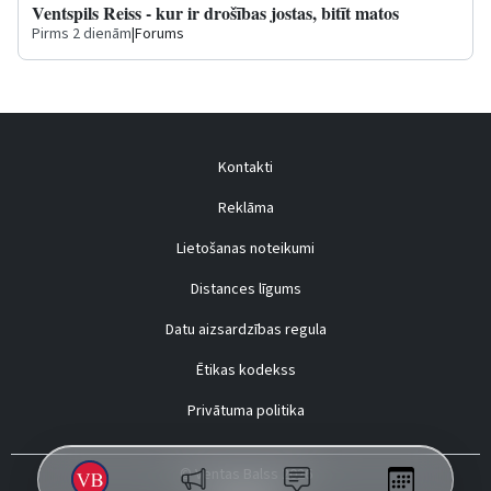
Ventspils Reiss - kur ir drošības jostas, bitīt matos
Pirms 2 dienām
|
Forums
Kontakti
Reklāma
Lietošanas noteikumi
Distances līgums
Datu aizsardzības regula
Ētikas kodekss
Privātuma politika
© Ventas Balss 2026