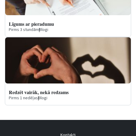
Līgums ar pieradumu
Pirms 3 stundām
|
Blogi
Redzēt vairāk, nekā redzams
Pirms 1 nedēļas
|
Blogi
Kontakti