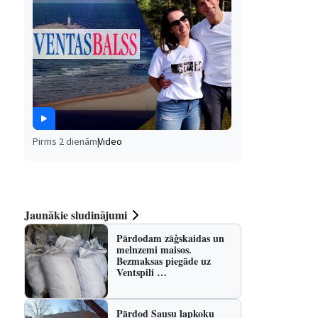
Pirms 2 dienām
|
Video
Jaunākie sludinājumi
Pārdodam zāģskaidas un
melnzemi maisos.
Bezmaksas piegāde uz
Ventspili …
Pārdod Sausu lapkoku