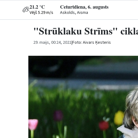
21.2 °C
Ceturtdiena, 6. augusts
Vējš 5.29 m/s
Askolds, Aisma
"Strūklaku Strīms" cik
29. maijs, 00:24, 2021
|
Foto: Aivars Ķesteris