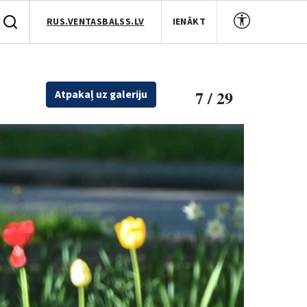
RUS.VENTASBALSS.LV
IENĀKT
7 / 29
Atpakaļ uz galeriju