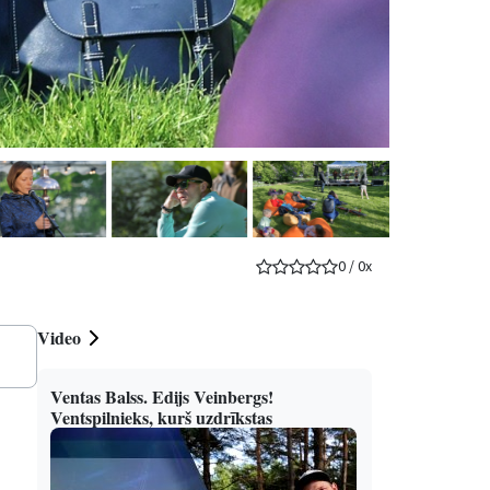
0
/
0
x
Video
Ventas Balss. Edijs Veinbergs!
Ventspilnieks, kurš uzdrīkstas