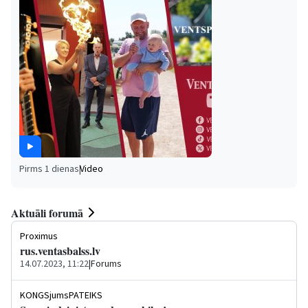
Pirms 1 dienas
|
Video
Aktuāli forumā
Proximus
rus.ventasbalss.lv
14.07.2023, 11:22
|
Forums
KONGSjumsPATEIKS