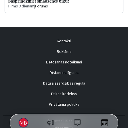
Sasprindziniet smadzenes biku!
Pirms 3 dienām
|
Forums
Kontakti
Reklāma
Lietošanas noteikumi
Distances līgums
Datu aizsardzības regula
Ētikas kodekss
Privātuma politika
© Ventas Balss 2026