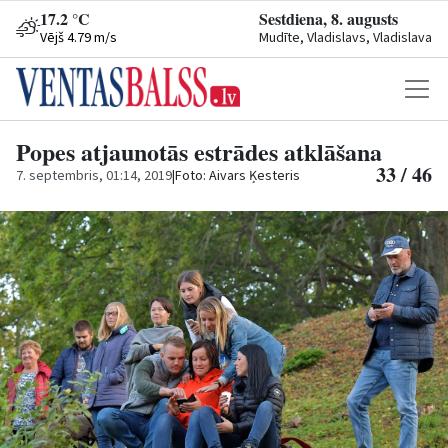
17.2 °C
Sestdiena, 8. augusts
Vējš 4.79 m/s
Mudīte, Vladislavs, Vladislava
Popes atjaunotās estrādes atklāšana
33 / 46
7. septembris, 01:14, 2019
|
Foto: Aivars Ķesteris