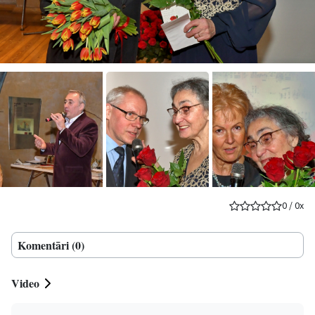
0
/
0
x
Komentāri (0)
Video