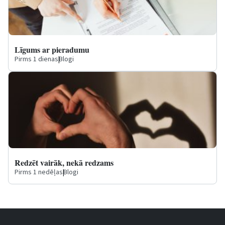
Līgums ar pieradumu
Pirms 1 dienas
|
Blogi
Redzēt vairāk, nekā redzams
Pirms 1 nedēļas
|
Blogi