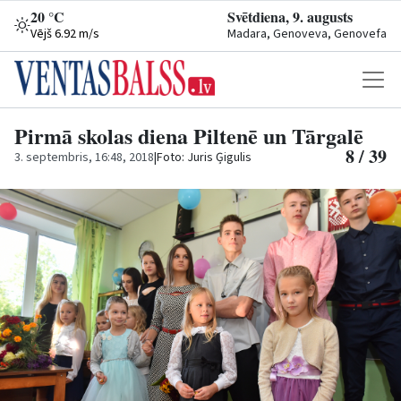
20 °C
Svētdiena, 9. augusts
Vējš 6.92 m/s
Madara, Genoveva, Genovefa
Pirmā skolas diena Piltenē un Tārgalē
8 / 39
3. septembris, 16:48, 2018
|
Foto: Juris Ģigulis