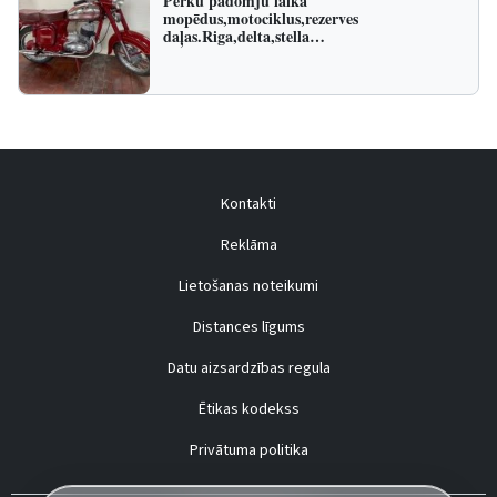
Pērku padomju laika
mopēdus,motociklus,rezerves
daļas.Riga,delta,stella…
Kontakti
Reklāma
Lietošanas noteikumi
Distances līgums
Datu aizsardzības regula
Ētikas kodekss
Privātuma politika