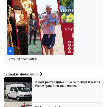
Pirms 2 dienām
|
Video
Jaunākie sludinājumi
Kravu pārvadājumi un veco mēbeļu izvešana
Piedāvājam ātru un uzticam…